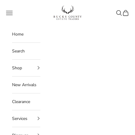
Skip to content
Bucks County Estate Traders
Navigation menu
Search
Cart
Home
Search
Shop
New Arrivals
Clearance
Services