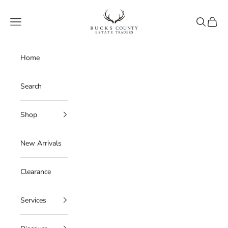
Skip to content
Bucks County Estate Traders
Navigation menu
Search
Cart
Home
Search
Shop
New Arrivals
Clearance
Services