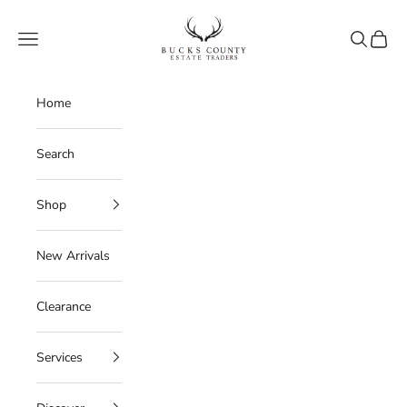
Skip to content
Bucks County Estate Traders
Navigation menu
Search
Cart
Home
Search
Shop
New Arrivals
Clearance
Services