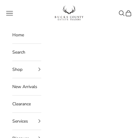
Skip to content
Bucks County Estate Traders
Navigation menu
Search
Cart
Home
Search
Shop
New Arrivals
Clearance
Services