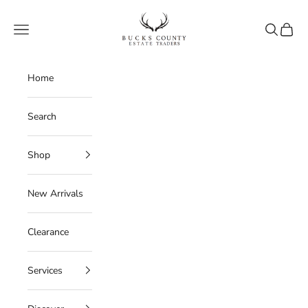
Skip to content
Bucks County Estate Traders
Navigation menu
Search
Cart
Home
Search
Shop
New Arrivals
Clearance
Services