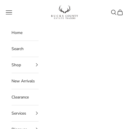
Skip to content
Bucks County Estate Traders
Navigation menu
Search
Cart
Home
Search
Shop
New Arrivals
Clearance
Services