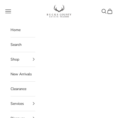
Skip to content
Bucks County Estate Traders
Navigation menu
Search
Cart
Home
Search
Shop
New Arrivals
Clearance
Services