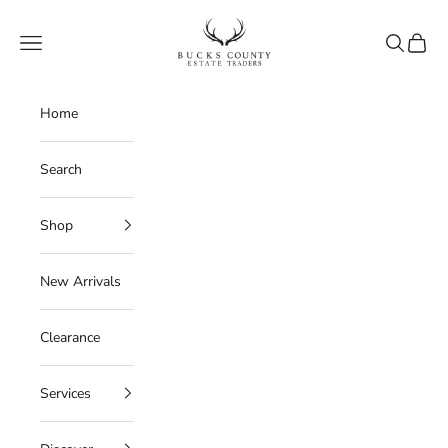
Skip to content
Bucks County Estate Traders
Navigation menu
Search
Cart
Home
Search
Shop
New Arrivals
Clearance
Services