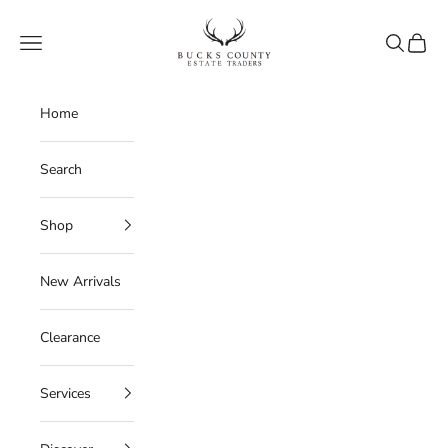
Skip to content
Bucks County Estate Traders
Navigation menu
Search
Cart
Home
Search
Shop
New Arrivals
Clearance
Services