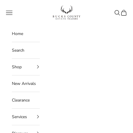
Skip to content
Bucks County Estate Traders
Navigation menu
Search
Cart
Home
Search
Shop
New Arrivals
Clearance
Services