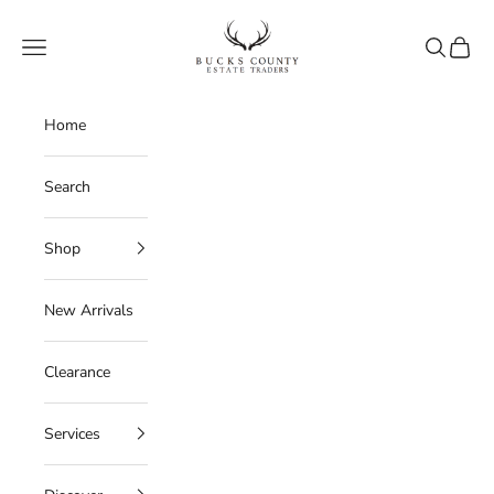
Skip to content
Bucks County Estate Traders
Navigation menu
Search
Cart
Home
Search
Shop
New Arrivals
Clearance
Services