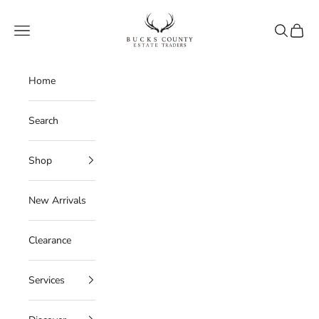
Skip to content
Bucks County Estate Traders
Navigation menu
Search
Cart
Home
Search
Shop
New Arrivals
Clearance
Services