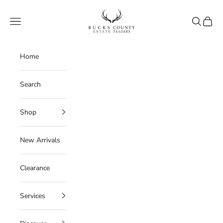
Skip to content
Bucks County Estate Traders
Navigation menu
Search
Cart
Home
Search
Shop
New Arrivals
Clearance
Services