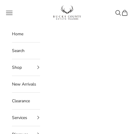
Skip to content
Bucks County Estate Traders
Navigation menu
Search
Cart
Home
Search
Shop
New Arrivals
Clearance
Services