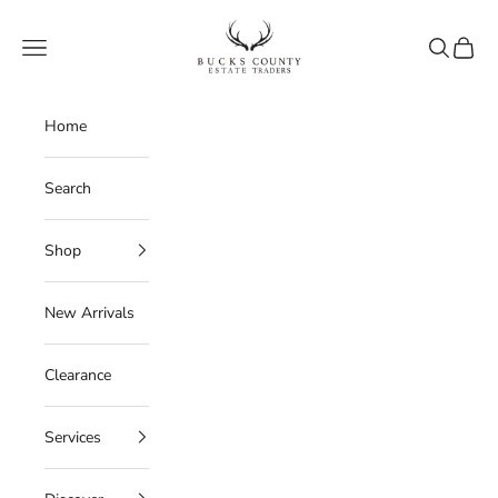
Skip to content
Bucks County Estate Traders
Navigation menu
Search
Cart
Home
Search
Shop
New Arrivals
Clearance
Services