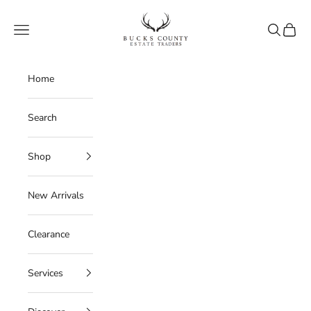
Skip to content
Bucks County Estate Traders
Navigation menu
Search
Cart
Home
Search
Shop
New Arrivals
Clearance
Services