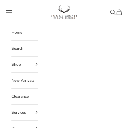
Skip to content
Bucks County Estate Traders
Navigation menu
Search
Cart
Home
Search
Shop
New Arrivals
Clearance
Services