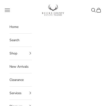
Skip to content
Bucks County Estate Traders
Navigation menu
Search
Cart
Home
Search
Shop
New Arrivals
Clearance
Services