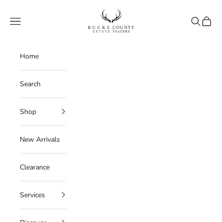
Skip to content
Bucks County Estate Traders
Navigation menu
Search
Cart
Home
Search
Shop
New Arrivals
Clearance
Services