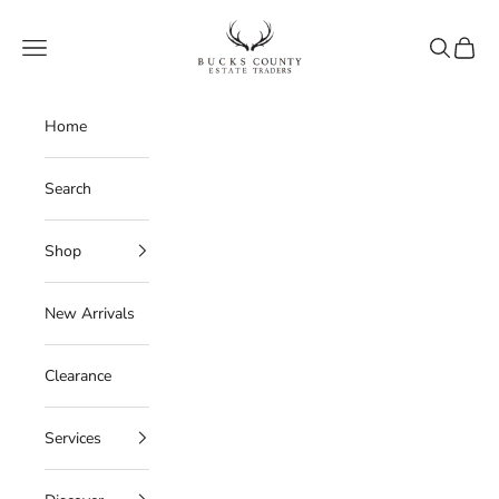
Skip to content
Bucks County Estate Traders
Navigation menu
Search
Cart
Home
Search
Shop
New Arrivals
Clearance
Services