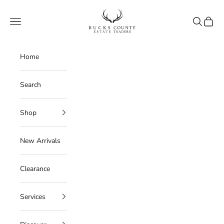
Skip to content
Bucks County Estate Traders
Navigation menu
Search
Cart
Home
Search
Shop
New Arrivals
Clearance
Services