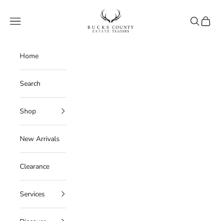
Skip to content
Bucks County Estate Traders
Navigation menu
Search
Cart
Home
Search
Shop
New Arrivals
Clearance
Services