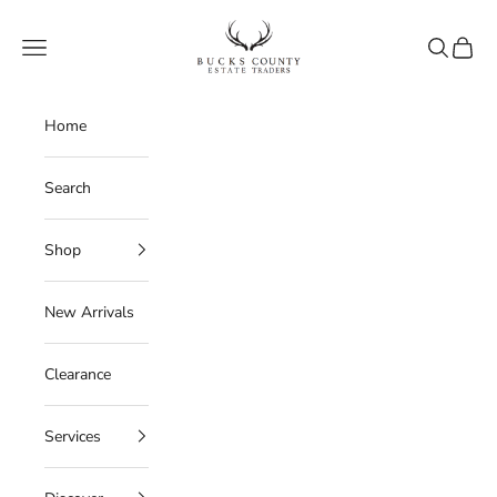
Skip to content
Bucks County Estate Traders
Navigation menu
Search
Cart
Home
Search
Shop
New Arrivals
Clearance
Services