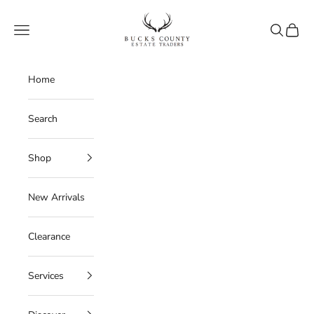
Skip to content
Bucks County Estate Traders
Navigation menu
Search
Cart
Home
Search
Shop
New Arrivals
Clearance
Services